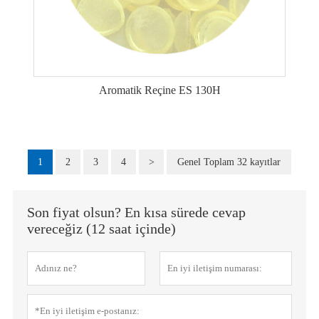
Aromatik Reçine ES 130H
1
2
3
4
>
Genel Toplam 32 kayıtlar
Son fiyat olsun? En kısa sürede cevap
vereceğiz (12 saat içinde)