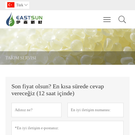
Türk

Toggle main m
TAKIM SERVISI
Son fiyat olsun? En kısa sürede cevap
vereceğiz (12 saat içinde)