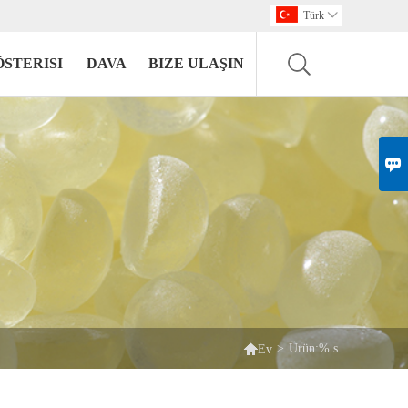
Türk

ÖSTERISI
DAVA
BIZE ULAŞIN


>
Ürün:% s
Ev