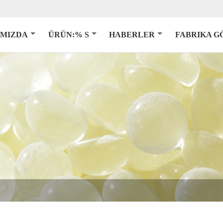
IMIZDA
ÜRÜN:% S
HABERLER
FABRIKA G