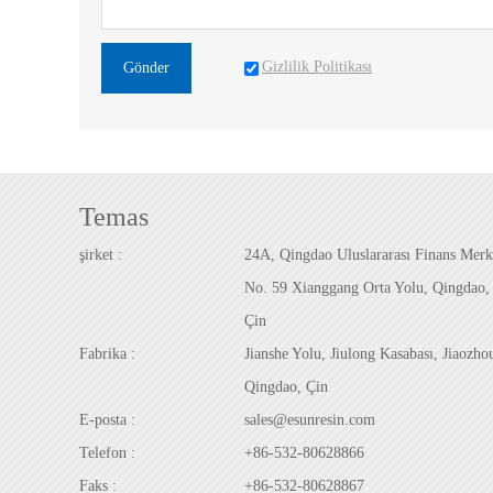
Gizlilik Politikası
Gönder
Temas
şirket :
24A, Qingdao Uluslararası Finans Merk
No. 59 Xianggang Orta Yolu, Qingdao,
Çin
Fabrika :
Jianshe Yolu, Jiulong Kasabası, Jiaozho
Qingdao, Çin
E-posta :
sales@esunresin.com
Telefon :
+86-532-80628866
Faks :
+86-532-80628867