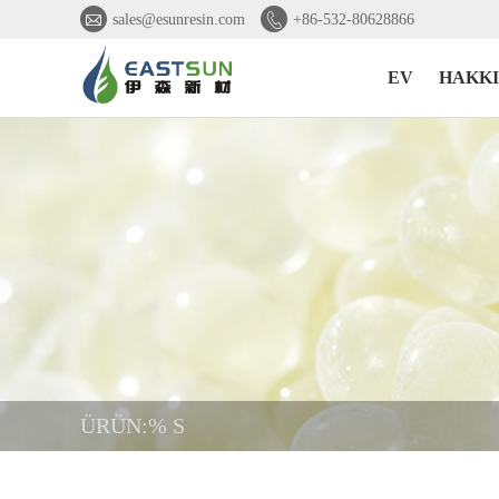


sales@esunresin.com
+86-532-80628866
EV
HAKK
ÜRÜN:% S