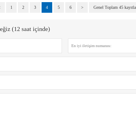
<
1
2
3
4
5
6
>
Genel Toplam 45 kayıtla
eğiz (12 saat içinde)