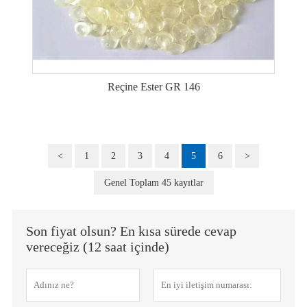
Reçine Ester GR 146
<
1
2
3
4
5
6
>
Genel Toplam 45 kayıtlar
Son fiyat olsun? En kısa sürede cevap
vereceğiz (12 saat içinde)